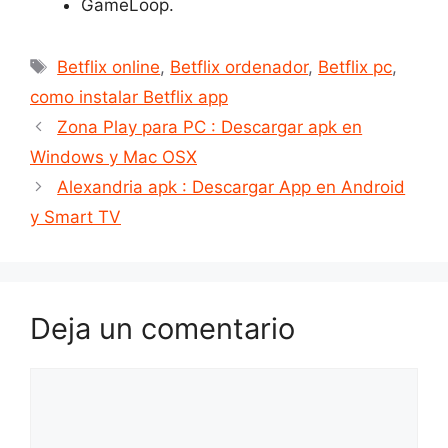
GameLoop.
Etiquetas
Betflix online
,
Betflix ordenador
,
Betflix pc
,
como instalar Betflix app
Zona Play para PC : Descargar apk en
Windows y Mac OSX
Alexandria apk : Descargar App en Android
y Smart TV
Deja un comentario
Comentario