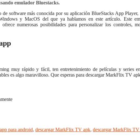
usando emulador Bluestacks.
o de software más conocida por su aplicación BlueStacks App Player,
 Windows y MacOS del que ya hablamos en este artículo. Este em
ofrece numerosas posibilidades para personalizar los controles, mo
 app
aming muy rápido y fácil, ten entretenimiento de películas y series
ables es algo maravilloso. Que esperas para descargar MarkFlix TV apk 
vamente
app para android
,
descargar MarkFlix TV apk
,
descargar MarkFlix TV