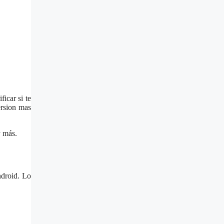
ficar si te
ersion mas
y más.
ndroid. Lo