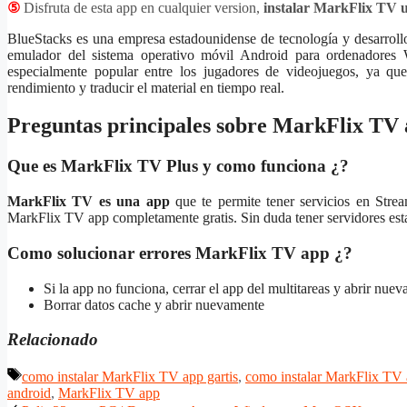
⑤
Disfruta de esta app en cualquier version,
instalar MarkFlix TV 
BlueStacks es una empresa estadounidense de tecnología y desarroll
emulador del sistema operativo móvil Android para ordenadores
especialmente popular entre los jugadores de videojuegos, ya que 
rendimiento y traducir el material en tiempo real.
Preguntas principales sobre MarkFlix TV
Que es MarkFlix TV Plus y como funciona ¿?
MarkFlix TV es una app
que te permite tener servicios en Stre
MarkFlix TV app completamente gratis. Sin duda tener servidores est
Como solucionar errores MarkFlix TV app ¿?
Si la app no funciona, cerrar el app del multitareas y abrir nue
Borrar datos cache y abrir nuevamente
Relacionado
Etiquetas
como instalar MarkFlix TV app gartis
,
como instalar MarkFlix TV 
android
,
MarkFlix TV app