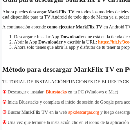
Ahora puedes descargar
MarkFlix TV
en todos los modelos de televi
está disponible para tu TV Android de todo tipo de Marca ya si poder 
A continuación aprende
como ejecutar MarkFlix TV
en Android T
Descargar e Instalar App
Downloade
r que está en la tienda 
Abrir la App
Downloader
y escribir la URL:
https://bit.ly/3
Ahora solo tienes que abrir la app y disfrutar de tu tener tu prop
Método para descargar MarkFlix TV en
TUTORIAL DE INSTALACIÓN
FUNCIONES DE BLUESTACK
①
Descargar e instalar
Bluestacks
en tu PC (Windows o Mac)
②
Inicia Bluestacks y completa el inicio de sesión de Google para acc
③
Buscar
MarkFlix TV
en la web
apkdescargar.org
y luego descarga
④
Una vez que termine la instalación clic en el icono de la aplicación