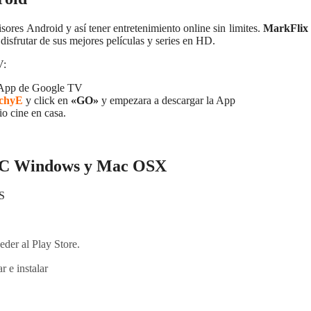
sores Android y así tener entretenimiento online sin limites.
MarkFlix
disfrutar de sus mejores películas y series en HD.
V:
de App de Google TV
eochyE
y click en
«GO»
y empezara a descargar la App
io cine en casa.
 PC Windows y Mac OSX
S
eder al Play Store.
r e instalar