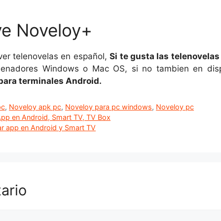
ve Noveloy+
ver telenovelas en español,
Si te gusta las telenovela
rdenadores Windows o Mac OS, si no tambien en disp
para terminales Android.
pc
,
Noveloy apk pc
,
Noveloy para pc windows
,
Noveloy pc
App en Android, Smart TV, TV Box
r app en Android y Smart TV
ario