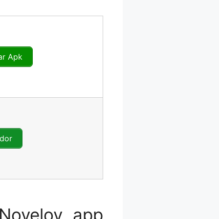
ar Apk
dor
Noveloy app