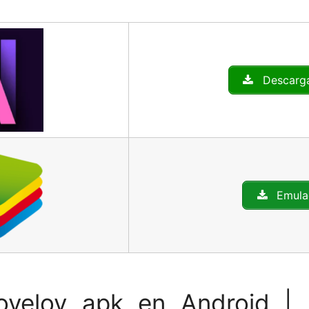
Descarg
Emula
oveloy apk en Android | 