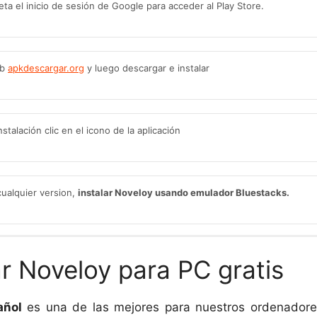
eta el inicio de sesión de Google para acceder al Play Store.
eb
apkdescargar.org
y luego descargar e instalar
talación clic en el icono de la aplicación
cualquier version,
instalar Noveloy usando emulador Bluestacks.
tadounidense de tecnología y desarrollo de software más conocida por
el sistema operativo móvil Android para ordenadores Windows y MacO
r Noveloy para PC gratis
pecialmente popular entre los jugadores de videojuegos, ya que ofrec
ificar el rendimiento y traducir el material en tiempo real.
añol
es una de las mejores para nuestros ordenador