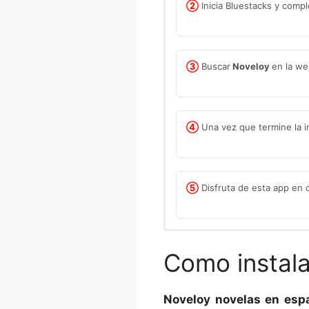
②
Inicia Bluestacks y compl
③
Buscar
Noveloy
en la w
④
Una vez que termine la ins
⑤
Disfruta de esta app en 
BlueStacks es una empresa es
Player, que es un emulador d
Como instala
artículo. Este emulador es es
personalizar los controles, mod
Noveloy novelas en esp