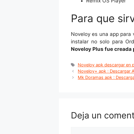
Remix OS Player
Para que sir
Noveloy es una app para 
instalar no solo para O
Noveloy Plus fue creada 
Etiquetas
Noveloy apk descargar en 
Noveloy+ apk : Descargar 
Mk Doramas apk : Descarga
Deja un coment
Comentario