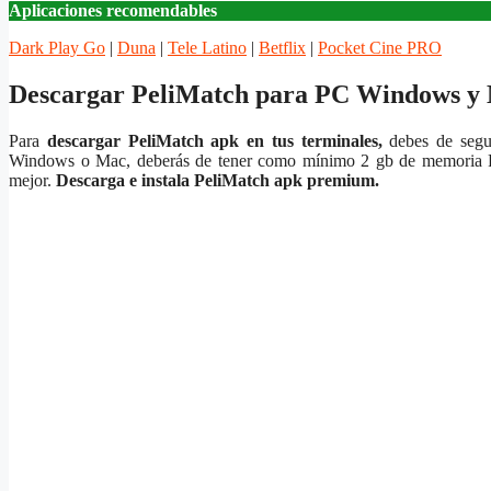
Aplicaciones recomendables
Dark Play Go
|
Duna
|
Tele Latino
|
Betflix
|
Pocket Cine PRO
Descargar PeliMatch para PC Windows y 
Para
descargar PeliMatch apk en tus terminales,
debes de segui
Windows o Mac, deberás de tener como mínimo 2 gb de memoria RA
mejor.
Descarga e instala PeliMatch apk premium.