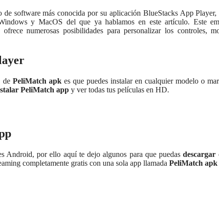
o de software más conocida por su aplicación BlueStacks App Player,
 Windows y MacOS del que ya hablamos en este artículo. Este em
ofrece numerosas posibilidades para personalizar los controles, mo
layer
 de
PeliMatch apk
es que puedes instalar en cualquier modelo o m
nstalar PeliMatch app
y ver todas tus películas en HD.
app
s Android, por ello aquí te dejo algunos para que puedas
descargar 
treaming completamente gratis con una sola app llamada
PeliMatch apk