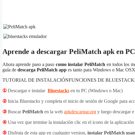
Aprende a descargar PeliMatch apk en PC
Ahora aprende paso a paso
como instalar PeliMatch
en todos los m
guía de
descarga PeliMatch app
es tanto para Windows o Mac OSX 
TUTORIAL DE INSTALACIÓN
FUNCIONES DE BLUESTACK
①
Descargar e instalar
Bluestacks
en tu PC (Windows o Mac)
②
Inicia Bluestacks y completa el inicio de sesión de Google para acc
③
Buscar
PeliMatch
en la web
apkdescargar.org
y luego descargar e 
④
Una vez que termine la instalación clic en el icono de la aplicación
⑤
Disfruta de esta app en cualquier version,
instalar PeliMatch usa