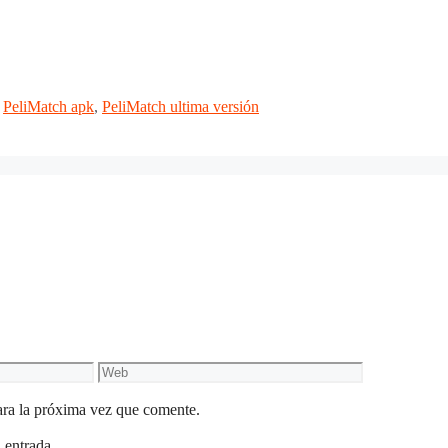
,
PeliMatch apk
,
PeliMatch ultima versión
Web
ara la próxima vez que comente.
 entrada.