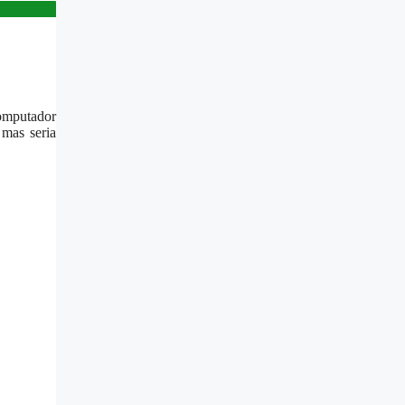
computador
mas seria