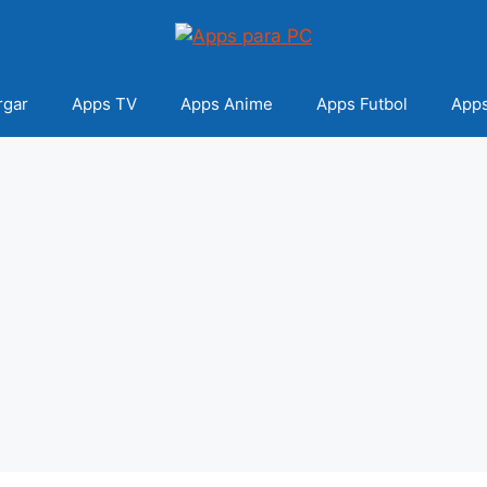
rgar
Apps TV
Apps Anime
Apps Futbol
Apps