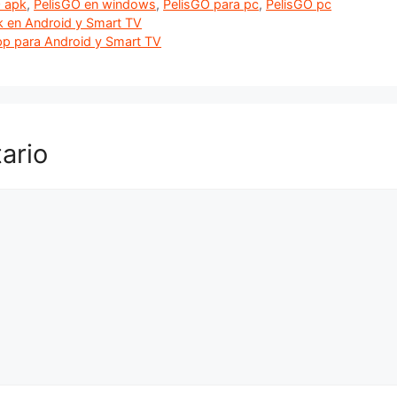
O apk
,
PelisGO en windows
,
PelisGO para pc
,
PelisGO pc
k en Android y Smart TV
pp para Android y Smart TV
ario