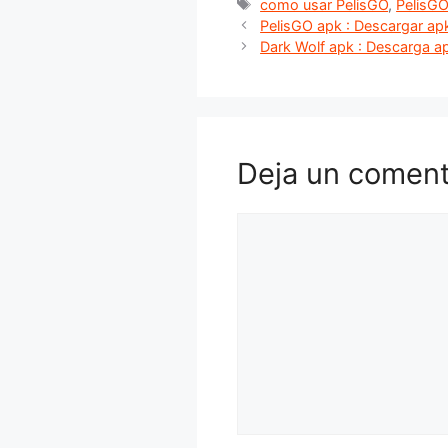
Etiquetas
como usar PelisGO
,
PelisG
PelisGO apk : Descargar ap
Dark Wolf apk : Descarga a
Deja un coment
Comentario