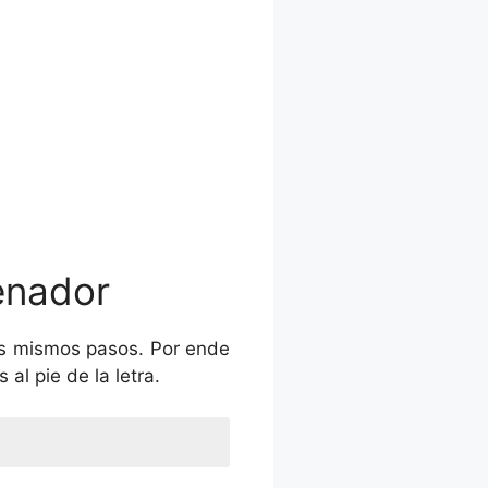
denador
s mismos pasos. Por ende
 al pie de la letra.
 su aplicación BlueStacks App