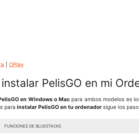
ra
|
OPlay
a instalar PelisGO en mi Or
PelisGO en Windows o Mac
para ambos modelos es lo
es para
instalar PelisGO en tu ordenador
sigue los pasos
FUNCIONES DE BLUESTACKS
tadounidense de tecnología y desarrollo de software más conocida por