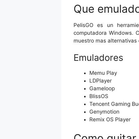
Player, que es un emulador d
Que emulado
①
Descargar e instalar
Blu
artículo. Este emulador es es
personalizar los controles, mod
PelisGO es un herramie
computadora Windows. Co
②
Inicia Bluestacks y compl
muestro mas alternativas 
Emuladores
③
Buscar
PelisGO
en la w
Memu Play
LDPlayer
Gameloop
④
Una vez que termine la ins
BlissOS
Tencent Gaming B
Genymotion
⑤
Disfruta de esta app en 
Remix OS Player
Como quitar 