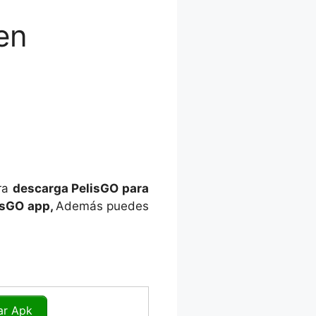
en
ora
descarga PelisGO para
lisGO app,
Además puedes
ar Apk