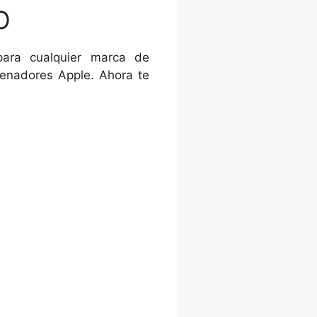
S del que ya hablamos en este
O
e numerosas posibilidades para
para cualquier marca de
enadores Apple. Ahora te